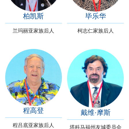
柏凯斯
毕乐华
兰玛丽亚家族后人
柯志仁家族后人
程高登
戴维·摩斯
程吕底亚家族后人
塔科马福州友城委员会