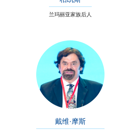
兰玛丽亚家族后人
戴维·摩斯