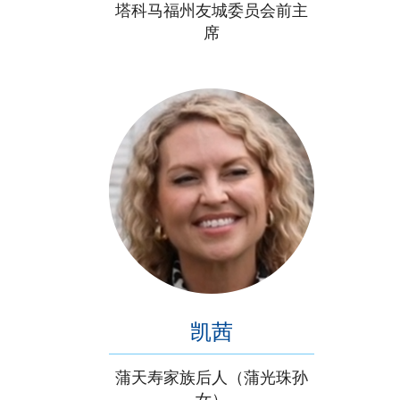
塔科马福州友城委员会前主
席
凯茜
蒲天寿家族后人（蒲光珠孙