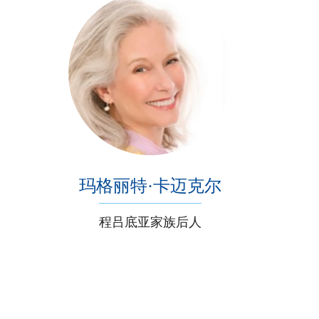
玛格丽特·卡迈克尔
程吕底亚家族后人