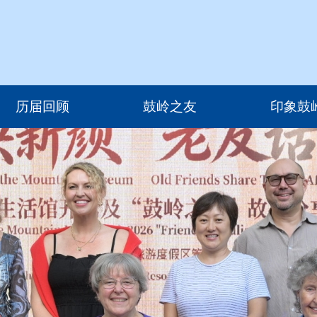
历届回顾
鼓岭之友
印象鼓