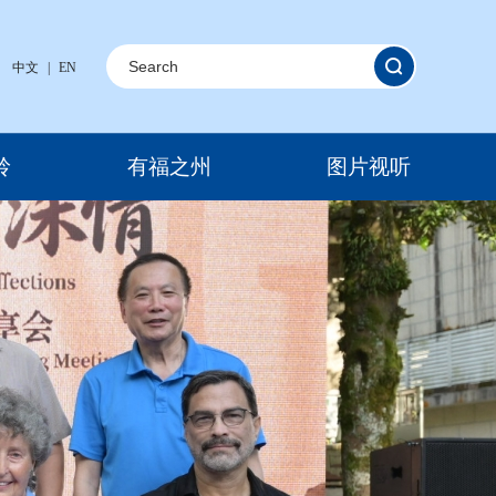
中文
|
EN
岭
有福之州
图片视听