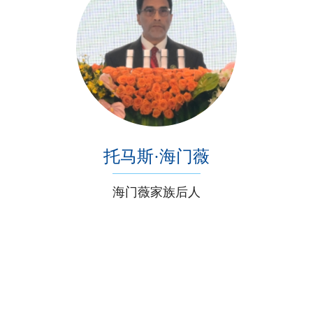
托马斯·海门薇
海门薇家族后人