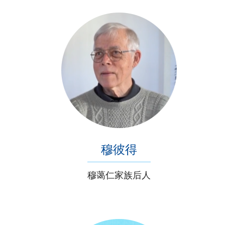
穆彼得
穆蔼仁家族后人