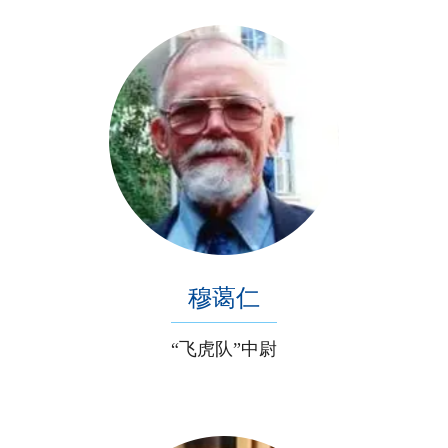
穆蔼仁
“飞虎队”中尉