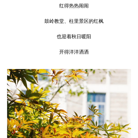
红得热热闹闹
鼓岭教堂、柱里景区的红枫
也迎着秋日暖阳
开得洋洋洒洒