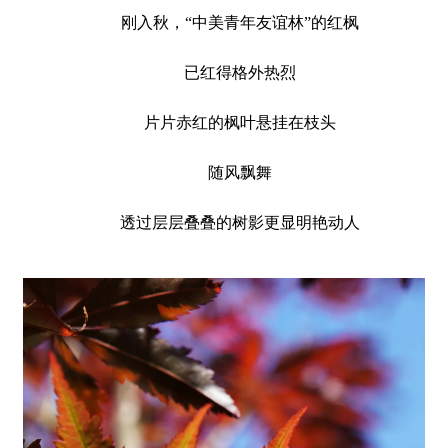
刚入秋，“中美青年友谊林”的红枫
已红得格外热烈
片片赤红的枫叶悬挂在枝头
随风飘舞
透过层层叠叠的树影更显明艳动人