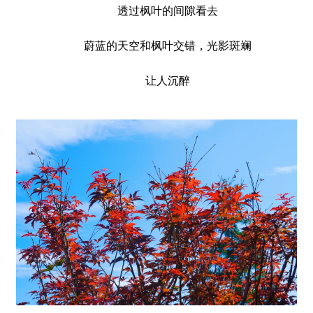
透过枫叶的间隙看去
蔚蓝的天空和枫叶交错，光影斑斓
让人沉醉