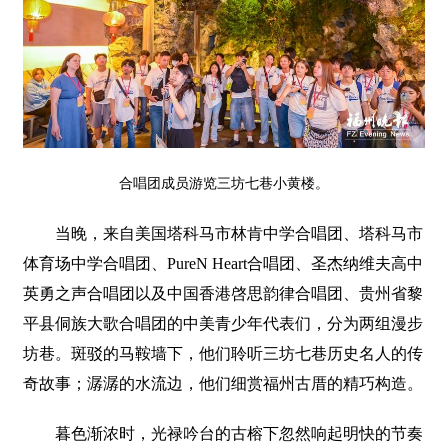
合唱团成员游览三坊七巷小黄楼。
当晚，来自美国塔科马市林肯中学合唱团、塔科马市
体育场中学合唱团、PureN Heart合唱团、圣杰纳维夫高中
英勇之声合唱团以及中国香港啓思韵律合唱团、贵州省黎
平县侗族大歌合唱团的中美青少年代表们，分为两组漫步
坊巷。斑驳的马鞍墙下，他们聆听三坊七巷历史名人的传
奇故事；潺潺的水流边，他们细赏福州古厝的精巧构造。
暮色渐浓时，光禄吟台的古榕下忽然响起明快的节奏