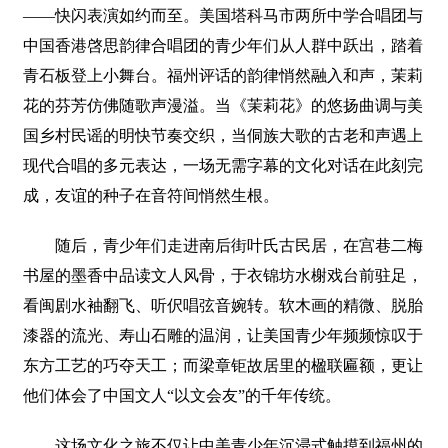
——快闪表演如约而至。美国塔科马市两所中学合唱团与
中国香港啓思韵律合唱团的青少年们从人群中跃出，踏着
青石板登上小舞台。福州评话的韵律悄然融入和声，茉莉
花的芬芳仿佛随歌声漫溢。当《茉莉花》的悠扬曲调与美
国乡村民谣的明快节奏交织，当侗族大歌的古老和声遇上
现代合唱的多元表达，一场无需字幕的文化对话在此刻完
成，友谊的种子在音符间悄然生根。
随后，青少年们走进南后街叶氏古民居，在宫巷二梅
书屋的墨香中品读文人风骨，于衣锦坊水榭戏台前驻足，
看闽剧水袖翻飞、听伬唱弦音婉转。软木画的精微、脱胎
漆器的流光、寿山石雕的温润，让美国青少年频频惊叹于
东方工艺的巧夺天工；而梁章钜故居里的楹联匾额，更让
他们体会了中国文人“以文会友”的千年传统。
这场文化之旅不仅让中美青少年沉浸式触摸到福州的