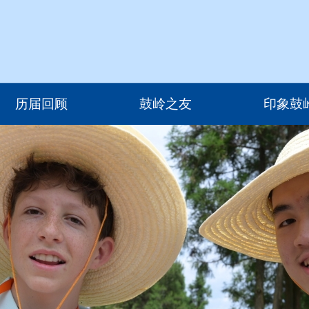
历届回顾
鼓岭之友
印象鼓