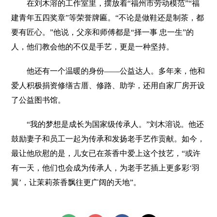
在刘木溶的工作室里，摆放着“福州市劳动模范”“福
建青年五四奖章”等荣誉牌匾。“不论是做鞋还是制茶，都
要有匠心。”他说，父亲和师傅都是“择一事 忠一生”的
人，他们教会他的不仅是手艺，更是一种坚持。
他还有一个温暖的身份——公益达人。多年来，他和
爱人积极捐资修缮古厝、修路、助学，还用自家厂房开设
了公益图书馆。
“我的梦想是成长为国家级传承人。”刘木溶说。他还
鼓励妻子和员工一起为传承和发扬老手艺作贡献。如今，
最让他欣慰的是，儿女已在茶香中爱上这个技艺，“或许
有一天，他们也会成为传承人，为老手艺插上更多彩‘羽
翼’，让茉莉茶香飘往更广阔的天地”。