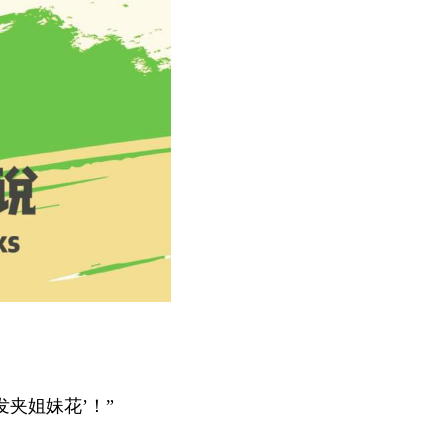
发夹姐妹花’！”