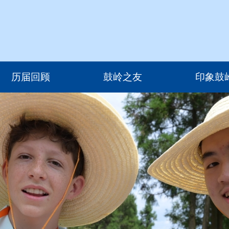
历届回顾
鼓岭之友
印象鼓