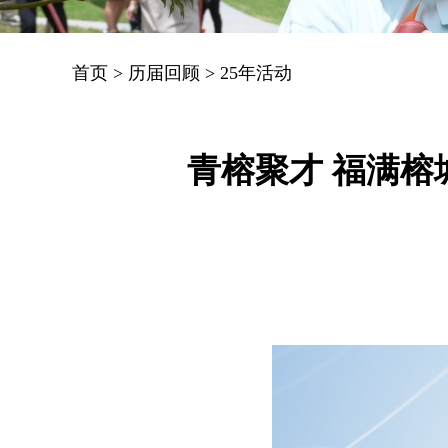
首页
>
历届回顾
>
25年活动
青榕聚才 福满榕