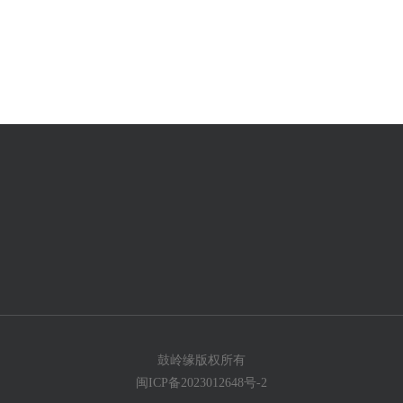
鼓岭缘版权所有
闽ICP备2023012648号-2