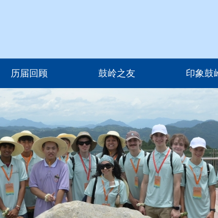
历届回顾
鼓岭之友
印象鼓